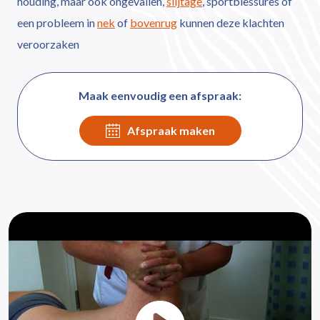
houding, maar ook ongevallen,
slijtage
, sportblessures of
een probleem in
nek
of
bovenrug
kunnen deze klachten
veroorzaken
Maak eenvoudig een afspraak:
Afspraak maken